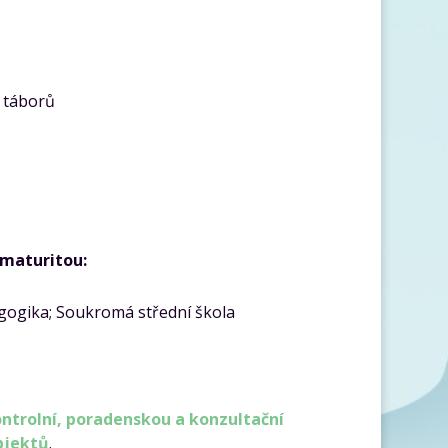
 táborů
maturitou:
agogika; Soukromá střední škola
ontrolní, poradenskou a konzultační
bjektů
.