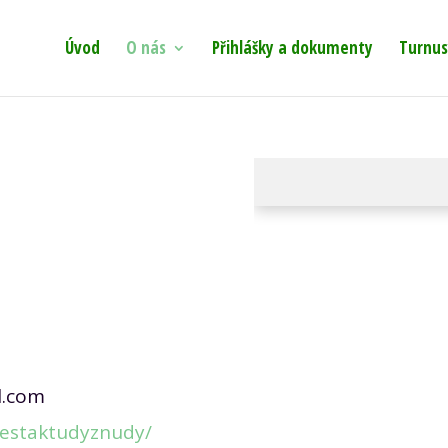
Úvod
O nás
Přihlášky a dokumenty
Turnus
l.com
estaktudyznudy/